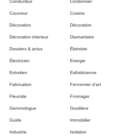
Conducteur
Cordonnier
Couvreur
Cuisine
Décoration
Décoration
Décoration interieur
Diamantaire
Dossiers & actus
Ébéniste
Électricien
Energie
Entretien
Esthéticienne
Fabrication
Ferronnier d’art
Fleuriste
Fromager
Gemmologue
Gouttière
Guide
Immobilier
Industrie
Isolation