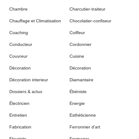
Chambre
Charcutier-traiteur
Chauffage et Climatisation
Chocolatier-confiseur
Coaching
Coiffeur
Conducteur
Cordonnier
Couvreur
Cuisine
Décoration
Décoration
Décoration interieur
Diamantaire
Dossiers & actus
Ébéniste
Électricien
Energie
Entretien
Esthéticienne
Fabrication
Ferronnier d’art
Fleuriste
Fromager