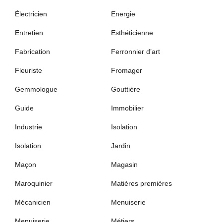
Électricien
Energie
Entretien
Esthéticienne
Fabrication
Ferronnier d’art
Fleuriste
Fromager
Gemmologue
Gouttière
Guide
Immobilier
Industrie
Isolation
Isolation
Jardin
Maçon
Magasin
Maroquinier
Matières premières
Mécanicien
Menuiserie
Menuiserie
Métiers