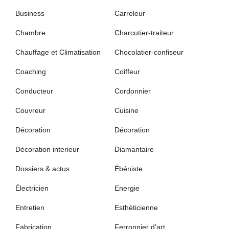
Business
Carreleur
Chambre
Charcutier-traiteur
Chauffage et Climatisation
Chocolatier-confiseur
Coaching
Coiffeur
Conducteur
Cordonnier
Couvreur
Cuisine
Décoration
Décoration
Décoration interieur
Diamantaire
Dossiers & actus
Ébéniste
Électricien
Energie
Entretien
Esthéticienne
Fabrication
Ferronnier d’art