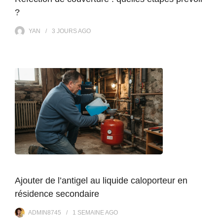
?
YAN
3 JOURS
AGO
Ajouter de l’antigel au liquide caloporteur en
résidence secondaire
ADMIN8745
1 SEMAINE
AGO