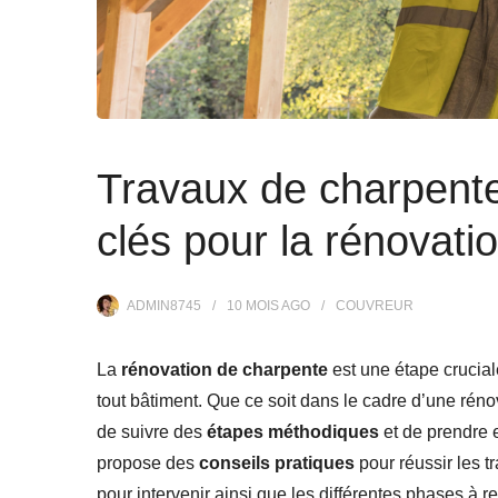
Travaux de charpente
clés pour la rénovati
ADMIN8745
10 MOIS
AGO
COUVREUR
La
rénovation de charpente
est une étape crucial
tout bâtiment. Que ce soit dans le cadre d’une rénov
de suivre des
étapes méthodiques
et de prendre 
propose des
conseils pratiques
pour réussir les 
pour intervenir ainsi que les différentes phases à r