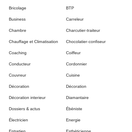
Bricolage
BTP
Business
Carreleur
Chambre
Charcutier-traiteur
Chauffage et Climatisation
Chocolatier-confiseur
Coaching
Coiffeur
Conducteur
Cordonnier
Couvreur
Cuisine
Décoration
Décoration
Décoration interieur
Diamantaire
Dossiers & actus
Ébéniste
Électricien
Energie
Entretien
Esthéticienne