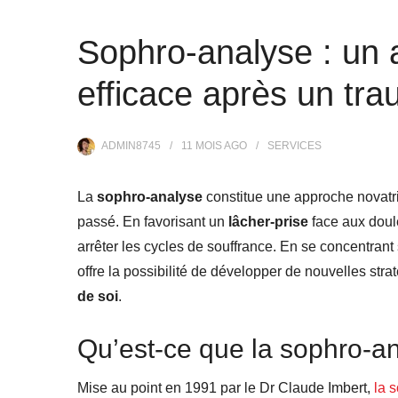
Sophro-analyse : u
efficace après un tr
ADMIN8745
11 MOIS
AGO
SERVICES
La
sophro-analyse
constitue une approche novatr
passé. En favorisant un
lâcher-prise
face aux doule
arrêter les cycles de souffrance. En se concentran
offre la possibilité de développer de nouvelles stra
de soi
.
Qu’est-ce que la sophro-a
Mise au point en 1991 par le Dr Claude Imbert,
la 