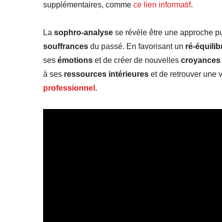
supplémentaires, comme
ce lien informatif
.
La
sophro-analyse
se révèle être une approche p
souffrances
du passé. En favorisant un
ré-équili
ses
émotions
et de créer de nouvelles
croyances
à ses
ressources intérieures
et de retrouver une v
professionnel
.