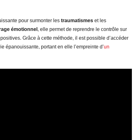
uissante pour surmonter les
traumatismes
et les
brage émotionnel
, elle permet de reprendre le contrôle sur
positives. Grâce à cette méthode, il est possible d’accéder
ie épanouissante, portant en elle l’empreinte d’
un