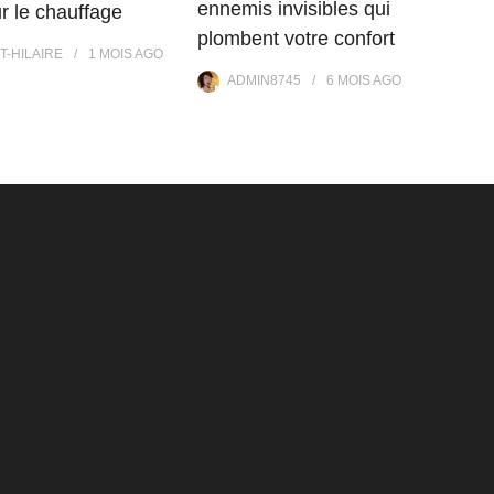
ennemis invisibles qui
r le chauffage
plombent votre confort
T-HILAIRE
1 MOIS
AGO
ADMIN8745
6 MOIS
AGO