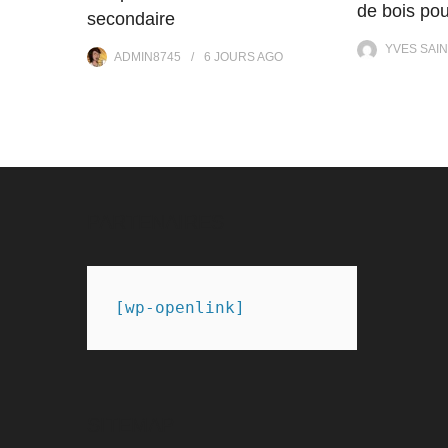
de bois pou
secondaire
YVES SAIN
ADMIN8745
6 JOURS
AGO
PARTENAIRES
[wp-openlink]
SITEMAP