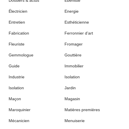
Dossiers & actus
Ébéniste
Électricien
Energie
Entretien
Esthéticienne
Fabrication
Ferronnier d’art
Fleuriste
Fromager
Gemmologue
Gouttière
Guide
Immobilier
Industrie
Isolation
Isolation
Jardin
Maçon
Magasin
Maroquinier
Matières premières
Mécanicien
Menuiserie