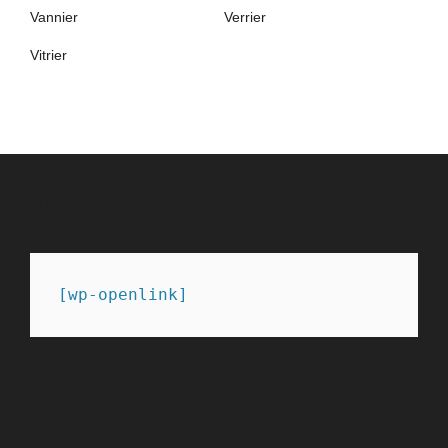
Vannier
Verrier
Vitrier
PARTENAIRES
[wp-openlink]
SITEMAP