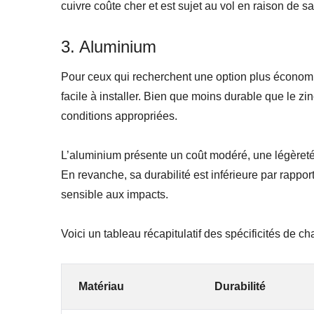
cuivre c
oûte cher et est s
ujet au vol en raison de 
3. Aluminium
Pour ceux qui recherchent une option plus économi
facile à installer. Bien que moins durable que le zin
conditions appropriées.
L’aluminium présente un c
oût modéré, une l
égèreté 
En revanche, sa d
urabilité est inférieure par rappo
sensible
aux impacts.
Voici un tableau récapitulatif des spécificités de c
Matériau
Durabilité