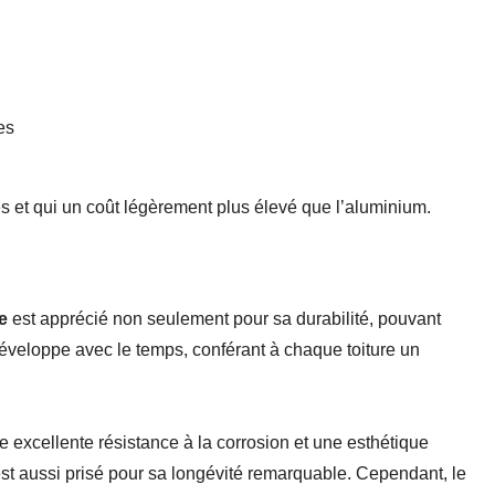
es
s et qui un c
oût légèrement plus élevé que l’aluminium.
e
est apprécié non seulement pour sa durabilité, pouvant
développe avec le temps, conférant à chaque toiture un
e e
xcellente résistance à la corrosion et une e
sthétique
t aussi prisé pour sa l
ongévité remarquable. Cependant, le