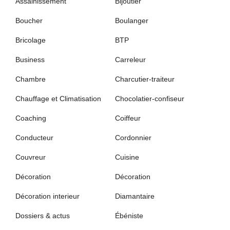
Assainissement
Bijoutier
Boucher
Boulanger
Bricolage
BTP
Business
Carreleur
Chambre
Charcutier-traiteur
Chauffage et Climatisation
Chocolatier-confiseur
Coaching
Coiffeur
Conducteur
Cordonnier
Couvreur
Cuisine
Décoration
Décoration
Décoration interieur
Diamantaire
Dossiers & actus
Ébéniste