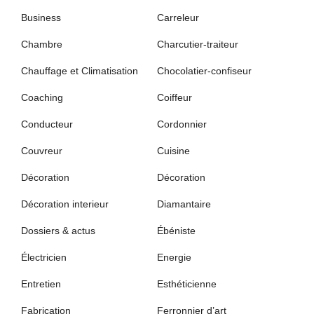
Business
Carreleur
Chambre
Charcutier-traiteur
Chauffage et Climatisation
Chocolatier-confiseur
Coaching
Coiffeur
Conducteur
Cordonnier
Couvreur
Cuisine
Décoration
Décoration
Décoration interieur
Diamantaire
Dossiers & actus
Ébéniste
Électricien
Energie
Entretien
Esthéticienne
Fabrication
Ferronnier d’art