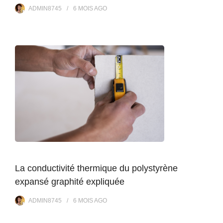
ADMIN8745
6 MOIS
AGO
La conductivité thermique du polystyrène
expansé graphité expliquée
ADMIN8745
6 MOIS
AGO