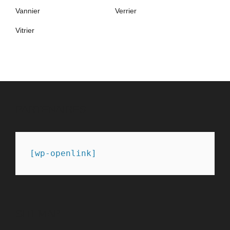
Vannier
Verrier
Vitrier
PARTENAIRES
[wp-openlink]
SITEMAP