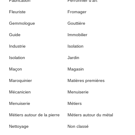
Fabrication
Ferronnier d’art
Fleuriste
Fromager
Gemmologue
Gouttière
Guide
Immobilier
Industrie
Isolation
Isolation
Jardin
Maçon
Magasin
Maroquinier
Matières premières
Mécanicien
Menuiserie
Menuiserie
Métiers
Métiers autour de la pierre
Métiers autour du métal
Nettoyage
Non classé