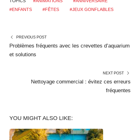
a
TOPICS
#ANIMATIONS
#ANNIVERSAIRE
r
#ENFANTS
#FÊTES
#JEUX GONFLABLES
g
e
m
PREVIOUS POST
e
Problèmes fréquents avec les crevettes d’aquarium
n
et solutions
t
…
NEXT POST
Nettoyage commercial : évitez ces erreurs
fréquentes
YOU MIGHT ALSO LIKE: