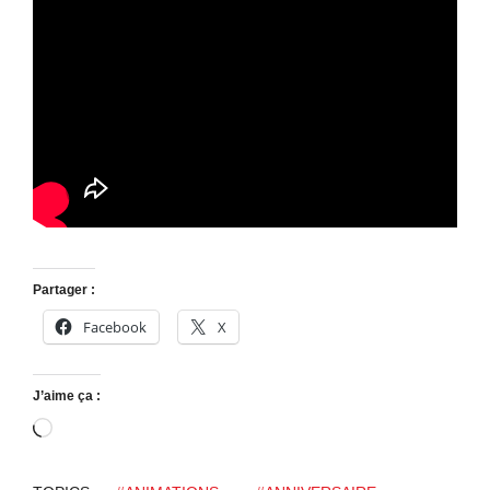
Partager :
Facebook
X
J’aime ça :
C
h