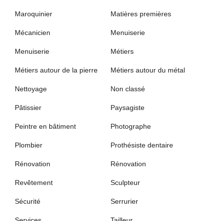
Maroquinier
Matières premières
Mécanicien
Menuiserie
Menuiserie
Métiers
Métiers autour de la pierre
Métiers autour du métal
Nettoyage
Non classé
Pâtissier
Paysagiste
Peintre en bâtiment
Photographe
Plombier
Prothésiste dentaire
Rénovation
Rénovation
Revêtement
Sculpteur
Sécurité
Serrurier
Services
Tailleur