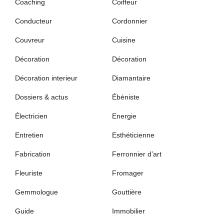
Coaching
Coiffeur
Conducteur
Cordonnier
Couvreur
Cuisine
Décoration
Décoration
Décoration interieur
Diamantaire
Dossiers & actus
Ébéniste
Électricien
Energie
Entretien
Esthéticienne
Fabrication
Ferronnier d’art
Fleuriste
Fromager
Gemmologue
Gouttière
Guide
Immobilier