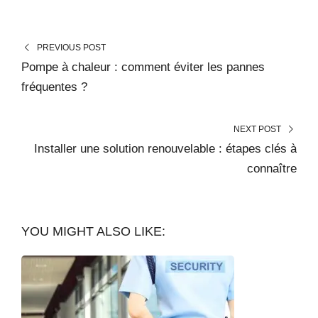
e
m
e
PREVIOUS POST
n
Pompe à chaleur : comment éviter les pannes
t
fréquentes ?
…
NEXT POST
Installer une solution renouvelable : étapes clés à
connaître
YOU MIGHT ALSO LIKE: