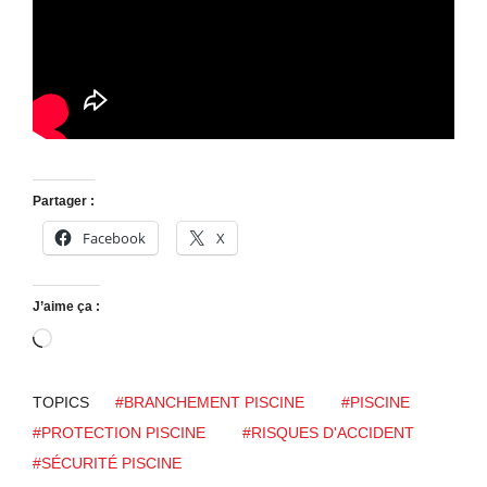
Partager :
Facebook
X
J’aime ça :
C
h
a
TOPICS
#BRANCHEMENT PISCINE
#PISCINE
r
#PROTECTION PISCINE
#RISQUES D'ACCIDENT
g
#SÉCURITÉ PISCINE