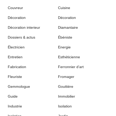
Couvreur
Cuisine
Décoration
Décoration
Décoration interieur
Diamantaire
Dossiers & actus
Ébéniste
Électricien
Energie
Entretien
Esthéticienne
Fabrication
Ferronnier d’art
Fleuriste
Fromager
Gemmologue
Gouttière
Guide
Immobilier
Industrie
Isolation
Isolation
Jardin