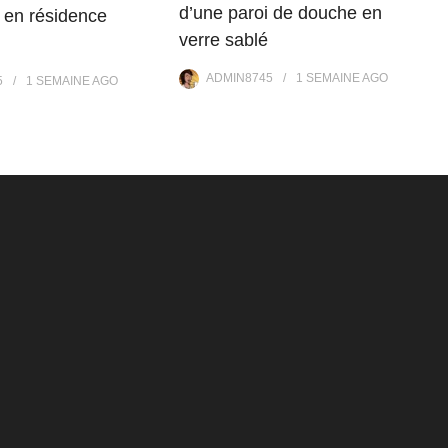
d’une paroi de douche en
 en résidence
verre sablé
ADMIN8745
1 SEMAINE
AGO
5
1 SEMAINE
AGO