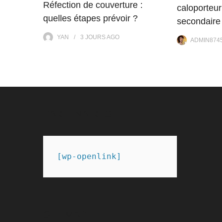
Réfection de couverture :
caloporteur
quelles étapes prévoir ?
secondaire
YAN
3 JOURS
AGO
ADMIN874
PARTENAIRES
[wp-openlink]
SITEMAP