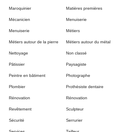
Maroquinier
Matières premières
Mécanicien
Menuiserie
Menuiserie
Métiers
Métiers autour de la pierre
Métiers autour du métal
Nettoyage
Non classé
Pâtissier
Paysagiste
Peintre en bâtiment
Photographe
Plombier
Prothésiste dentaire
Rénovation
Rénovation
Revêtement
Sculpteur
Sécurité
Serrurier
Services
Tailleur