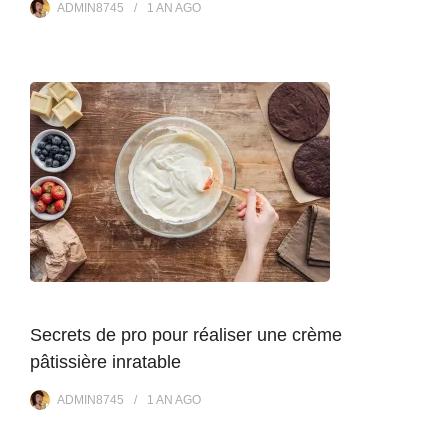
ADMIN8745
1 AN
AGO
Secrets de pro pour réaliser une crème
pâtissière inratable
ADMIN8745
1 AN
AGO