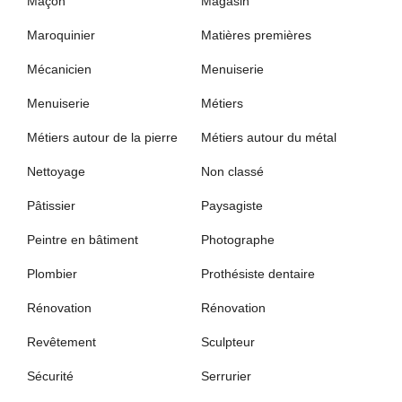
Maçon
Magasin
Maroquinier
Matières premières
Mécanicien
Menuiserie
Menuiserie
Métiers
Métiers autour de la pierre
Métiers autour du métal
Nettoyage
Non classé
Pâtissier
Paysagiste
Peintre en bâtiment
Photographe
Plombier
Prothésiste dentaire
Rénovation
Rénovation
Revêtement
Sculpteur
Sécurité
Serrurier