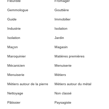
Fleuriste
Fromager
Gemmologue
Gouttière
Guide
Immobilier
Industrie
Isolation
Isolation
Jardin
Maçon
Magasin
Maroquinier
Matières premières
Mécanicien
Menuiserie
Menuiserie
Métiers
Métiers autour de la pierre
Métiers autour du métal
Nettoyage
Non classé
Pâtissier
Paysagiste