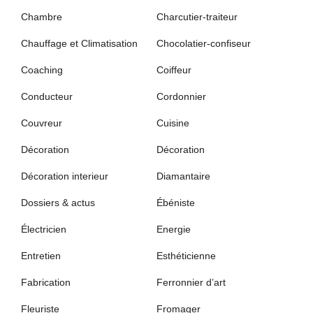
Chambre
Charcutier-traiteur
Chauffage et Climatisation
Chocolatier-confiseur
Coaching
Coiffeur
Conducteur
Cordonnier
Couvreur
Cuisine
Décoration
Décoration
Décoration interieur
Diamantaire
Dossiers & actus
Ébéniste
Électricien
Energie
Entretien
Esthéticienne
Fabrication
Ferronnier d’art
Fleuriste
Fromager