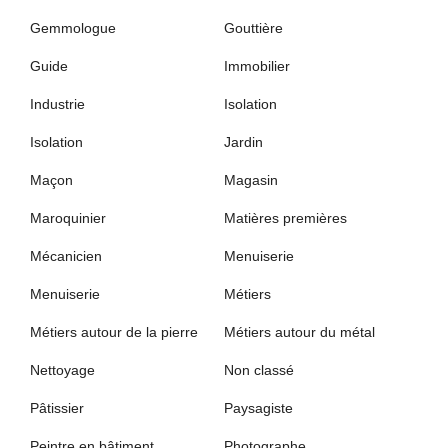
Gemmologue
Gouttière
Guide
Immobilier
Industrie
Isolation
Isolation
Jardin
Maçon
Magasin
Maroquinier
Matières premières
Mécanicien
Menuiserie
Menuiserie
Métiers
Métiers autour de la pierre
Métiers autour du métal
Nettoyage
Non classé
Pâtissier
Paysagiste
Peintre en bâtiment
Photographe