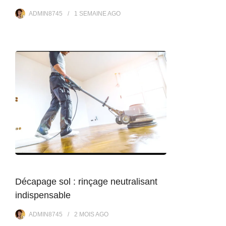
ADMIN8745
1 SEMAINE
AGO
Décapage sol : rinçage neutralisant
indispensable
ADMIN8745
2 MOIS
AGO