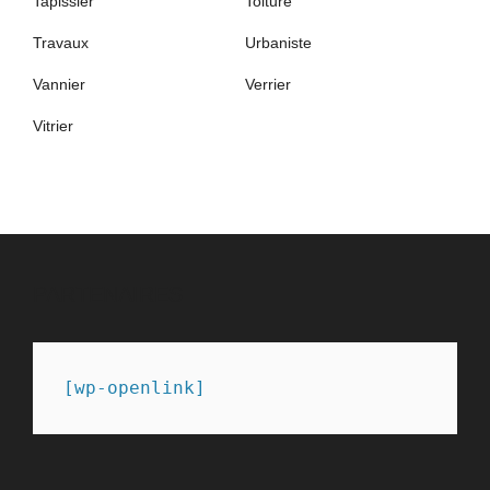
Tapissier
Toiture
Travaux
Urbaniste
Vannier
Verrier
Vitrier
PARTENAIRES
[wp-openlink]