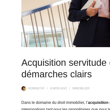
Acquisition servitude 
démarches clairs
ADMIN8745
8 MOIS
AGO
IMMOBILIER
Dans le domaine du droit immobilier, l’
acquisition
interrogations tant pour les propriétaires que pour 