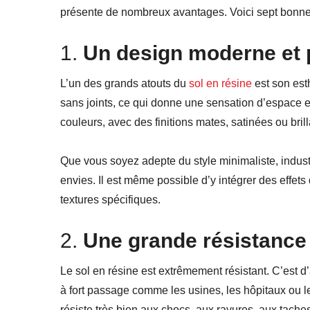
présente de nombreux avantages. Voici sept bonnes 
1.
Un design moderne et 
L’un des grands atouts du
sol en résine
est son esth
sans joints, ce qui donne une sensation d’espace e
couleurs, avec des finitions mates, satinées ou bri
Que vous soyez adepte du style minimaliste, industr
envies. Il est même possible d’y intégrer des effet
textures spécifiques.
2.
Une grande résistance 
Le sol en résine est extrêmement résistant. C’est d’ai
à fort passage comme les usines, les hôpitaux ou l
résiste très bien aux chocs, aux rayures, aux taches