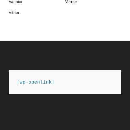
Vannier
Verrier
Vitrier
PARTENAIRES
[wp-openlink]
SITEMAP