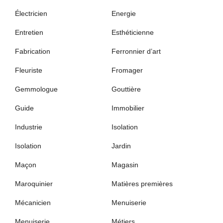
Électricien
Energie
Entretien
Esthéticienne
Fabrication
Ferronnier d’art
Fleuriste
Fromager
Gemmologue
Gouttière
Guide
Immobilier
Industrie
Isolation
Isolation
Jardin
Maçon
Magasin
Maroquinier
Matières premières
Mécanicien
Menuiserie
Menuiserie
Métiers