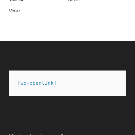
Vitrier
PARTENAIRES
[wp-openlink]
SITEMAP