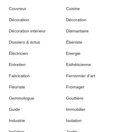
Couvreur
Cuisine
Décoration
Décoration
Décoration interieur
Diamantaire
Dossiers & actus
Ébéniste
Électricien
Energie
Entretien
Esthéticienne
Fabrication
Ferronnier d’art
Fleuriste
Fromager
Gemmologue
Gouttière
Guide
Immobilier
Industrie
Isolation
Isolation
Jardin