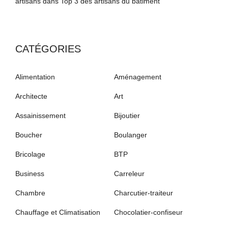
artisans
dans
Top 3 des artisans du bâtiment
CATÉGORIES
Alimentation
Aménagement
Architecte
Art
Assainissement
Bijoutier
Boucher
Boulanger
Bricolage
BTP
Business
Carreleur
Chambre
Charcutier-traiteur
Chauffage et Climatisation
Chocolatier-confiseur