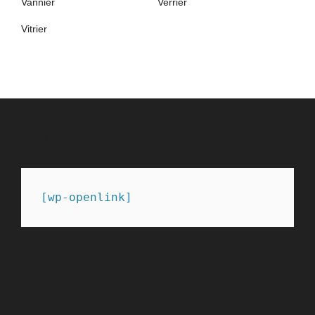
Vannier
Verrier
Vitrier
PARTENAIRES
[wp-openlink]
SITEMAP