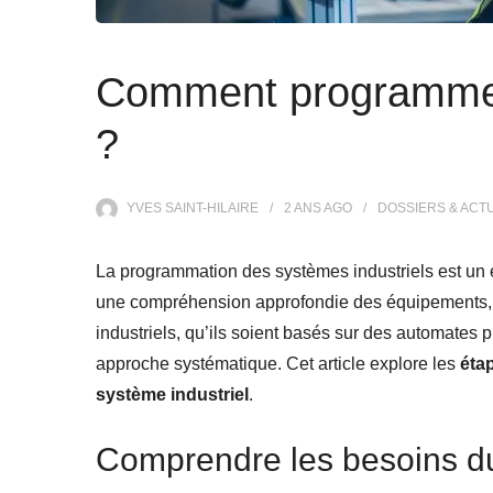
Comment programmer 
?
YVES SAINT-HILAIRE
2 ANS
AGO
DOSSIERS & ACT
La programmation des systèmes industriels est un 
une compréhension approfondie des équipements, d
industriels, qu’ils soient basés sur des automat
approche systématique. Cet article explore les
éta
système industriel
.
Comprendre les besoins d