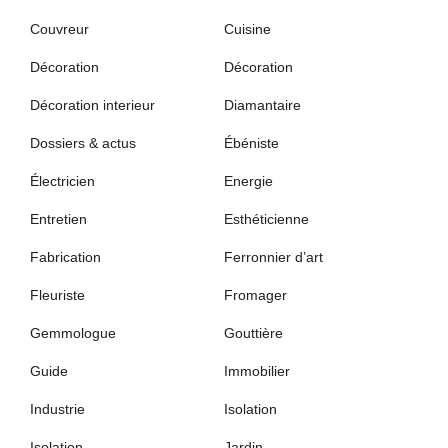
Couvreur
Cuisine
Décoration
Décoration
Décoration interieur
Diamantaire
Dossiers & actus
Ébéniste
Électricien
Energie
Entretien
Esthéticienne
Fabrication
Ferronnier d’art
Fleuriste
Fromager
Gemmologue
Gouttière
Guide
Immobilier
Industrie
Isolation
Isolation
Jardin