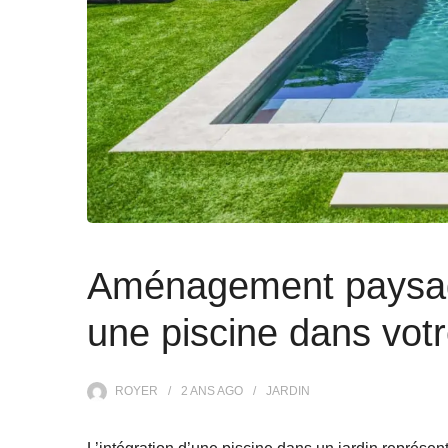
Aménagement paysag
une piscine dans votr
ROYER
2 ANS
AGO
JARDIN