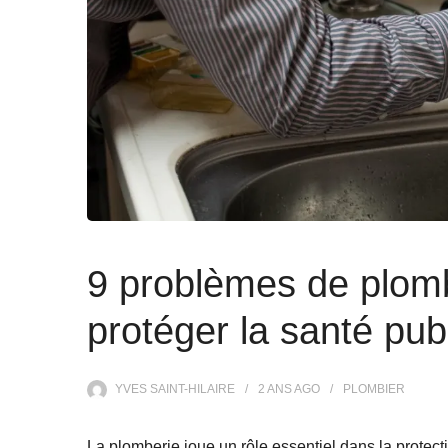
9 problèmes de plomb
protéger la santé pub
YVES SAINT-HILAIRE
2 ANS
AGO
PLOMBIER
La plomberie joue un rôle essentiel dans la protec