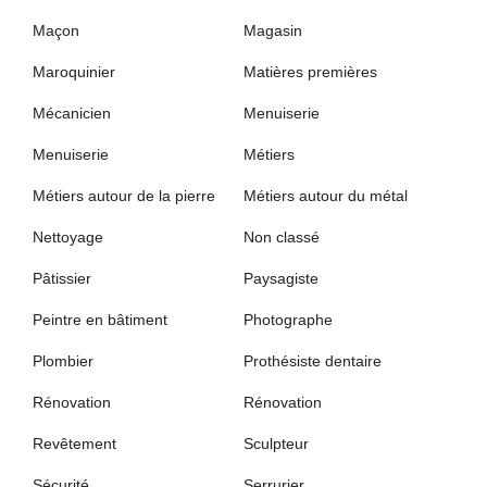
Maçon
Magasin
Maroquinier
Matières premières
Mécanicien
Menuiserie
Menuiserie
Métiers
Métiers autour de la pierre
Métiers autour du métal
Nettoyage
Non classé
Pâtissier
Paysagiste
Peintre en bâtiment
Photographe
Plombier
Prothésiste dentaire
Rénovation
Rénovation
Revêtement
Sculpteur
Sécurité
Serrurier