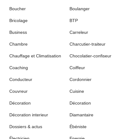
Boucher
Boulanger
Bricolage
BTP
Business
Carreleur
Chambre
Charcutier-traiteur
Chauffage et Climatisation
Chocolatier-confiseur
Coaching
Coiffeur
Conducteur
Cordonnier
Couvreur
Cuisine
Décoration
Décoration
Décoration interieur
Diamantaire
Dossiers & actus
Ébéniste
Électricien
Energie