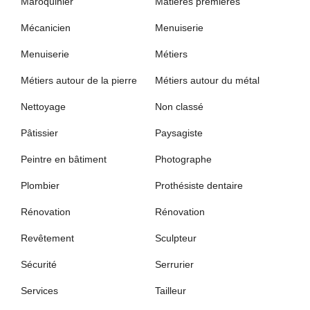
Maroquinier
Matières premières
Mécanicien
Menuiserie
Menuiserie
Métiers
Métiers autour de la pierre
Métiers autour du métal
Nettoyage
Non classé
Pâtissier
Paysagiste
Peintre en bâtiment
Photographe
Plombier
Prothésiste dentaire
Rénovation
Rénovation
Revêtement
Sculpteur
Sécurité
Serrurier
Services
Tailleur