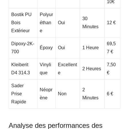
10€
Bostik PU
Polyur
30
Bois
Éthan
Oui
12 €
Minutes
Extérieur
E
Dipoxy-2K-
69,5
Époxy
Oui
1 Heure
700
7 €
Kleiberit
Vinyli
Excellent
7,50
2 Heures
D4 314.3
Que
E
€
Sader
Néopr
2
Prise
Non
6 €
Ène
Minutes
Rapide
Analyse des performances des