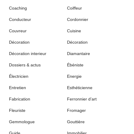
Coaching
Coiffeur
Conducteur
Cordonnier
Couvreur
Cuisine
Décoration
Décoration
Décoration interieur
Diamantaire
Dossiers & actus
Ébéniste
Électricien
Energie
Entretien
Esthéticienne
Fabrication
Ferronnier d’art
Fleuriste
Fromager
Gemmologue
Gouttière
Guide
Immobilier