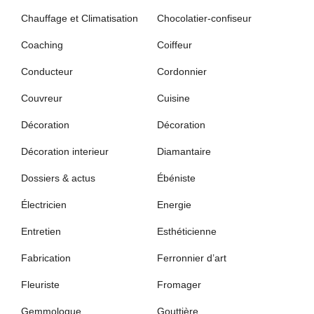
Chauffage et Climatisation
Chocolatier-confiseur
Coaching
Coiffeur
Conducteur
Cordonnier
Couvreur
Cuisine
Décoration
Décoration
Décoration interieur
Diamantaire
Dossiers & actus
Ébéniste
Électricien
Energie
Entretien
Esthéticienne
Fabrication
Ferronnier d’art
Fleuriste
Fromager
Gemmologue
Gouttière