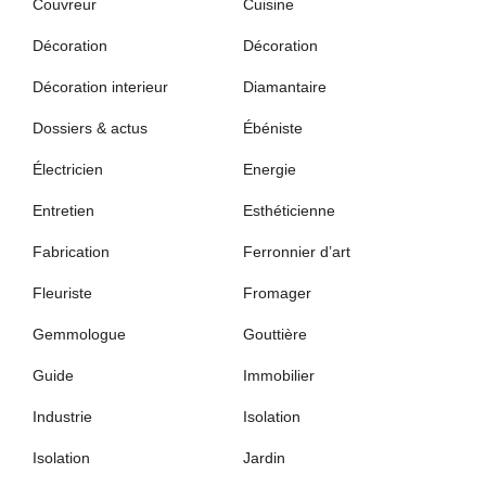
Couvreur
Cuisine
Décoration
Décoration
Décoration interieur
Diamantaire
Dossiers & actus
Ébéniste
Électricien
Energie
Entretien
Esthéticienne
Fabrication
Ferronnier d’art
Fleuriste
Fromager
Gemmologue
Gouttière
Guide
Immobilier
Industrie
Isolation
Isolation
Jardin