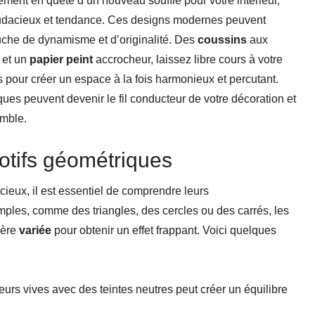
ent en quête d’un nouveau souffle pour votre intérieur,
 audacieux et tendance. Ces designs modernes peuvent
ouche de dynamisme et d’originalité. Des
coussins
aux
 et un
papier peint
accrocheur, laissez libre cours à votre
s pour créer un espace à la fois harmonieux et percutant.
ues peuvent devenir le fil conducteur de votre décoration et
emble.
otifs géométriques
ieux, il est essentiel de comprendre leurs
ples, comme des triangles, des cercles ou des carrés, les
ière
variée
pour obtenir un effet frappant. Voici quelques
eurs vives avec des teintes neutres peut créer un équilibre