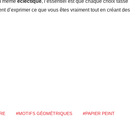
u même
éclectique
, l’essentiel est que chaque choix fasse
ent d’exprimer ce que vous êtes vraiment tout en créant des
RE
#MOTIFS GÉOMÉTRIQUES
#PAPIER PEINT