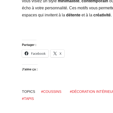
vous visiez un style
minimaliste
,
contemporain
o
écho à votre personnalité. Ces motifs vous permett
espaces qui invitent à la
détente
et à la
créativité
.
Partager :
Facebook
X
J’aime ça :
TOPICS
#COUSSINS
#DÉCORATION INTÉRIEU
#TAPIS