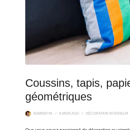
Coussins, tapis, papie
géométriques
ADMIN8745
6 MOIS
AGO
DÉCORATION INTERIEUR