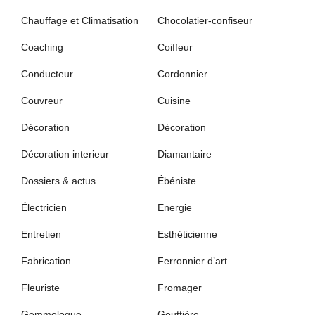
Chauffage et Climatisation
Chocolatier-confiseur
Coaching
Coiffeur
Conducteur
Cordonnier
Couvreur
Cuisine
Décoration
Décoration
Décoration interieur
Diamantaire
Dossiers & actus
Ébéniste
Électricien
Energie
Entretien
Esthéticienne
Fabrication
Ferronnier d’art
Fleuriste
Fromager
Gemmologue
Gouttière