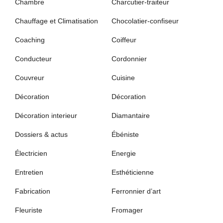
Chambre
Charcutier-traiteur
Chauffage et Climatisation
Chocolatier-confiseur
Coaching
Coiffeur
Conducteur
Cordonnier
Couvreur
Cuisine
Décoration
Décoration
Décoration interieur
Diamantaire
Dossiers & actus
Ébéniste
Électricien
Energie
Entretien
Esthéticienne
Fabrication
Ferronnier d’art
Fleuriste
Fromager