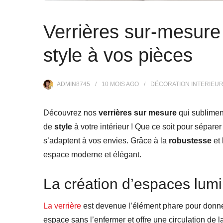
Verrières sur-mesure 
style à vos pièces
ADMIN8745
10 MOIS
AGO
DÉCORATION INTERIEU
Découvrez nos
verrières sur mesure
qui sublimen
de
style
à votre intérieur ! Que ce soit pour sépar
s’adaptent à vos envies. Grâce à la
robustesse
et 
espace moderne et élégant.
La création d’espaces lum
La verrière
est devenue l’élément phare pour donner 
espace sans l’enfermer et offre une circulation de l