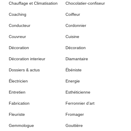
Chauffage et Climatisation
Chocolatier-confiseur
Coaching
Coiffeur
Conducteur
Cordonnier
Couvreur
Cuisine
Décoration
Décoration
Décoration interieur
Diamantaire
Dossiers & actus
Ébéniste
Électricien
Energie
Entretien
Esthéticienne
Fabrication
Ferronnier d’art
Fleuriste
Fromager
Gemmologue
Gouttière