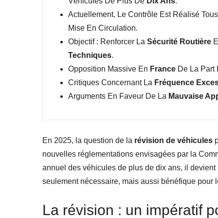
Véhicules De Plus De
Dix Ans
.
Actuellement, Le Contrôle Est Réalisé Tou
Mise En Circulation.
Objectif : Renforcer La
Sécurité Routière
E
Techniques
.
Opposition Massive En
France
De La Part 
Critiques Concernant La
Fréquence Exces
Arguments En Faveur De La
Mauvaise App
En 2025, la question de la
révision de véhicules
p
nouvelles réglementations envisagées par la Comm
annuel des véhicules de plus de dix ans, il devient
seulement nécessaire, mais aussi bénéfique pour l
La révision : un impératif p