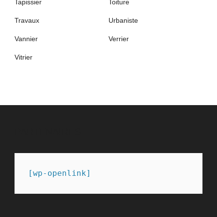
Tapissier
Toiture
Travaux
Urbaniste
Vannier
Verrier
Vitrier
PARTENAIRES
[wp-openlink]